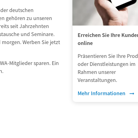
e der deutschen
den gehören zu unseren
eits seit Jahrzehnten
ustausche und Seminare.
Ansprechpartner
Erreichen Sie Ihre Kunde
 morgen. Werben Sie jetzt
online
Raphael Rindfleisch
Präsentieren Sie Ihre Pro
A-Mitglieder sparen. Ein
oder Dienstleistungen im
n.
Rahmen unserer
Bildung und international
Veranstaltungen.
Zusammenarbeit
Tel:
+49 2242 872-247
Mehr Informationen
Fax:
+49 2242 8728-247
rindfleisch@dwa.de