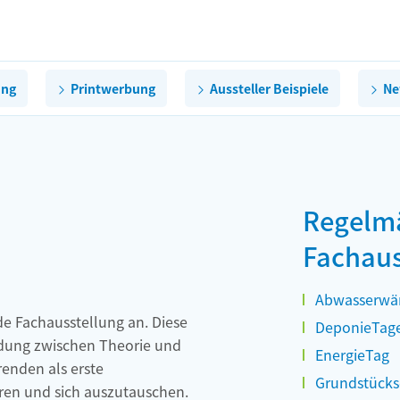
ung
Printwerbung
Aussteller Beispiele
Ne
Regelm
Fachaus
Abwasserwä
de Fachausstellung an. Diese
DeponieTag
ndung zwischen Theorie und
EnergieTag
enden als erste
Grundstück
ren und sich auszutauschen.