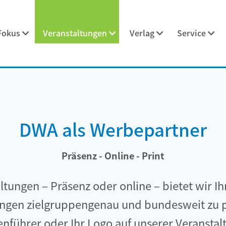
Fokus
Veranstaltungen
Verlag
Service
DWA als Werbepartner
Präsenz - Online - Print
ltungen – Präsenz oder online – bietet wir Ih
ungen zielgruppengenau und bundesweit zu pr
enführer oder Ihr Logo auf unserer Veransta