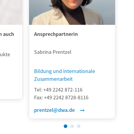
n auch
Ansprechpartnerin
An
Sabrina Prentzel
Mi
dukte
e
Bildung und internationale
Bi
Zusammenarbeit
Z
Tel:
+49 2242 872-116
Te
Fax:
+49 2242 8728-8116
Fa
prentzel@dwa.de
s