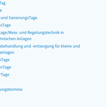
Tag
ge
- und SanierungsTage
bsTage
tage/Mess- und Regelungstechnik in
hnischen Anlagen
behandlung und -entsorgung für kleine und
ranlagen
mTage
nTage
rTage
gungstermine