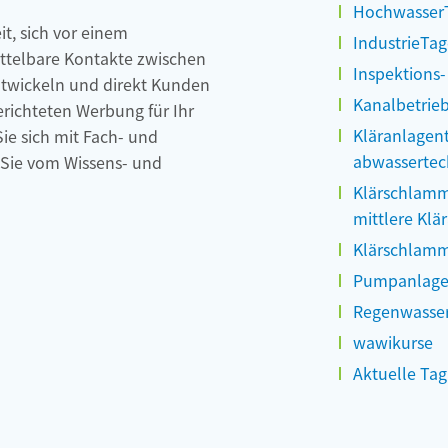
Hochwasser
it, sich vor einem
IndustrieTa
ittelbare Kontakte zwischen
Inspektions
ntwickeln und direkt Kunden
Kanalbetrie
erichteten Werbung für Ihr
Kläranlagen
ie sich mit Fach- und
abwassertec
 Sie vom Wissens- und
Klärschlamm
mittlere Klä
Klärschlam
Pumpanlage
Regenwasse
wawikurse
Aktuelle Ta