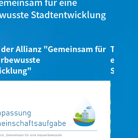
Gemeinsam für eine
wusste Stadtentwicklung
der Allianz "Gemeinsam für
Teilne
erbewusste
eine w
icklung"
Stadte
Bund der I
Kulturbau
Bundesarc
Bund Deut
Bund Deut
Bundesind