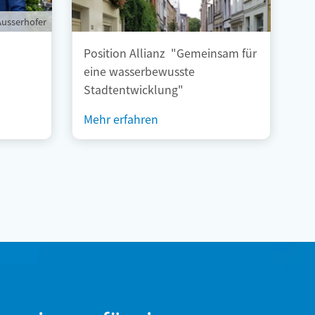
Ausserhofer
Position Allianz "Gemeinsam für
Un
eine wasserbewusste
Stadtentwicklung"
Mehr erfahren
Me