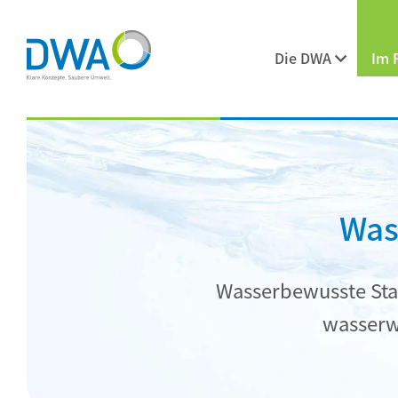
Die DWA
Im 
Was
Wasserbewusste Sta
wasserw