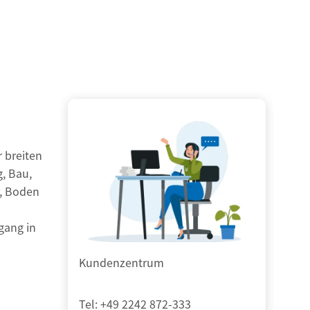
r breiten
, Bau,
r, Boden
gang in
Kundenzentrum
Tel:
+49 2242 872-333