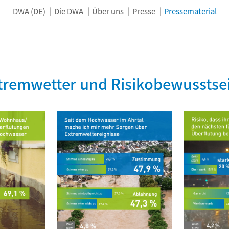
DWA (DE)
Die DWA
Über uns
Presse
Pressematerial
tremwetter und Risikobewusstse