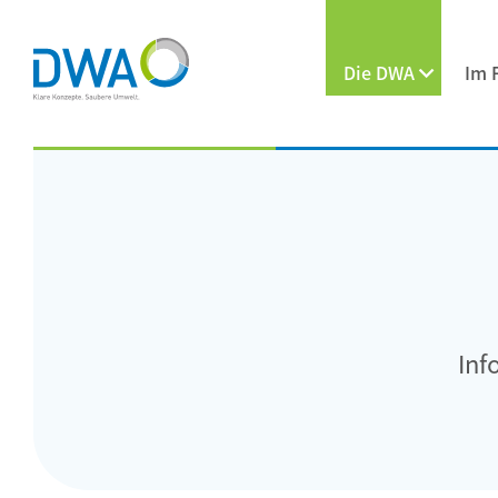
Die DWA
Im 
Inf