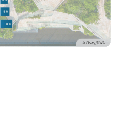
© Civey/DWA