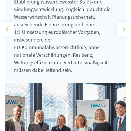
Etablierung wasserbewusster Stadt‑ und
Siedlungsentwicklung. Zugleich braucht die
Wasserwirtschaft Planungssicherheit,
ausreichende Finanzierung und eine
V
N
1:1‑Umsetzung europäischer Vorgaben,
o
ä
r
c
insbesondere der
h
h
e
s
EU‑Kommunalabwasserrichtlinie, ohne
r
t
nationale Verschärfungen. Resilienz,
i
e
g
r
Wirkungseffizienz und Verhältnismäßigkeit
e
S
müssen dabei leitend sein.
r
l
S
i
l
d
i
e
d
e