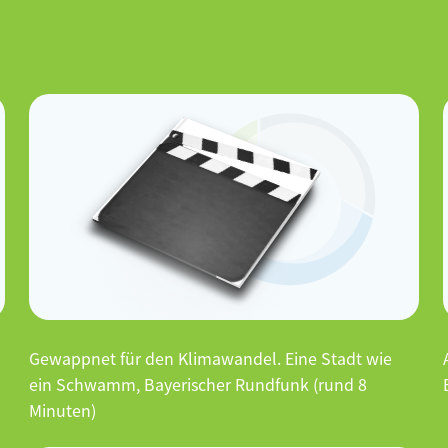
Gewappnet für den Klimawandel. Eine Stadt wie
ein Schwamm, Bayerischer Rundfunk (rund 8
Minuten)