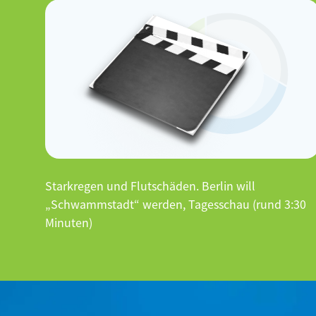
Starkregen und Flutschäden. Berlin will
„Schwammstadt“ werden, Tagesschau (rund 3:30
Minuten)