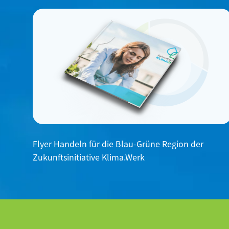
Flyer Handeln für die Blau-Grüne Region der
Zukunftsinitiative Klima.Werk