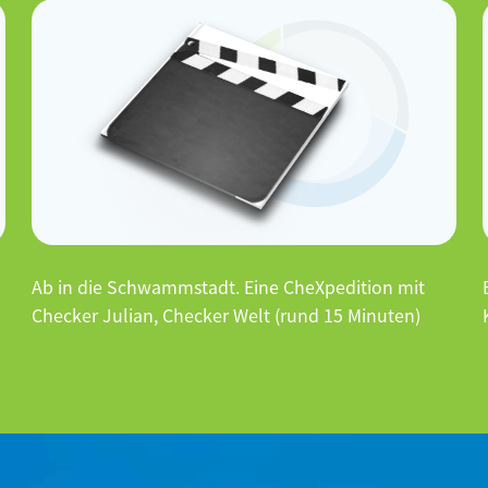
Ab in die Schwammstadt. Eine CheXpedition mit
Checker Julian, Checker Welt (rund 15 Minuten)