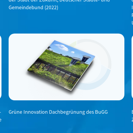
Gemeindebund (2022)
-
Grüne Innovation Dachbegrünung des BuGG
e