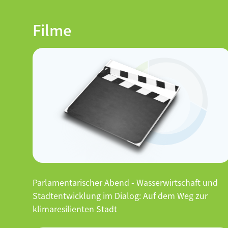
Filme
Parlamentarischer Abend - Wasserwirtschaft und
Stadtentwicklung im Dialog: Auf dem Weg zur
klimaresilienten Stadt