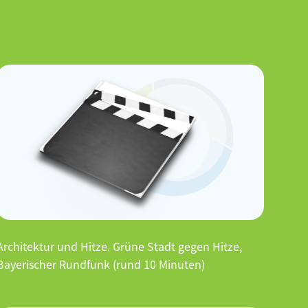
Architektur und Hitze. Grüne Stadt gegen Hitze,
Bayerischer Rundfunk (rund 10 Minuten)