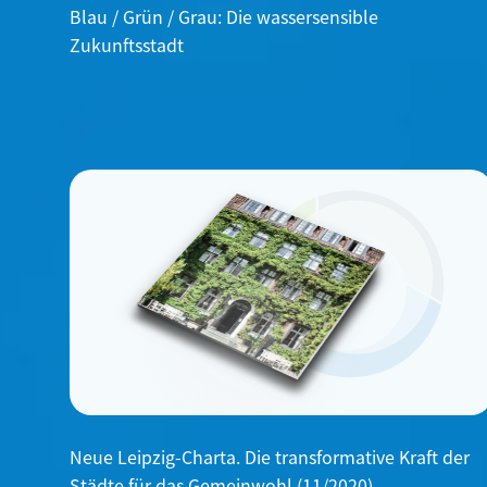
Blau / Grün / Grau: Die wassersensible
Zukunftsstadt
Neue Leipzig-Charta. Die transformative Kraft der
Städte für das Gemeinwohl (11/2020),