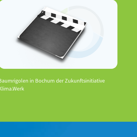
Baumrigolen in Bochum der Zukunftsinitiative
Klima.Werk