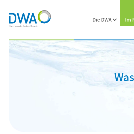
Die DWA
Im 
Was