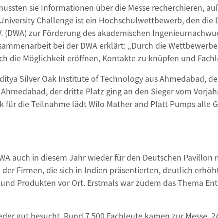
mussten sie Informationen über die Messe recherchieren, a
 University Challenge ist ein Hochschulwettbewerb, den die 
. V. (DWA) zur Förderung des akademischen Ingenieurnachwuc
Zusammenarbeit bei der DWA erklärt: „Durch die Wettbewerb
h die Möglichkeit eröffnen, Kontakte zu knüpfen und Fach
itya Silver Oak Institute of Technology aus Ahmedabad, de
us Ahmedabad, der dritte Platz ging an den Sieger vom Vorjah
nk für die Teilnahme lädt Wilo Mather and Platt Pumps alle
WA auch in diesem Jahr wieder für den Deutschen Pavillon mi
 der Firmen, die sich in Indien präsentierten, deutlich erhö
 und Produkten vor Ort. Erstmals war zudem das Thema Ents
ieder gut besucht. Rund 7.500 Fachleute kamen zur Messe. 24