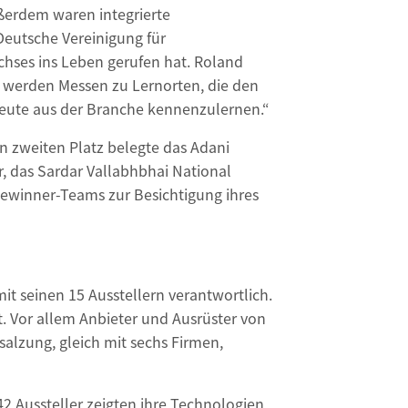
ußerdem waren integrierte
Deutsche Vereinigung für
hses ins Leben gerufen hat. Roland
e werden Messen zu Lernorten, die den
leute aus der Branche kennenzulernen.“
n zweiten Platz belegte das Adani
r, das Sardar Vallabhbhai National
 Gewinner-Teams zur Besichtigung ihres
t seinen 15 Ausstellern verantwortlich.
ht. Vor allem Anbieter und Ausrüster von
alzung, gleich mit sechs Firmen,
2 Aussteller zeigten ihre Technologien