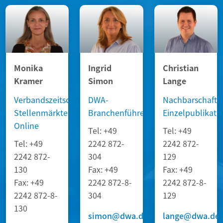
Monika
Ingrid
Christian
Kramer
Simon
Lange
Verbandszeitschriften,
DWA-
Nachbarschafts
Stellenmärkte,
Branchenführer
Einzelpublikati
Online
Tel:
+49
Tel:
+49
Tel:
+49
2242 872-
2242 872-
2242 872-
304
129
130
Fax:
+49
Fax:
+49
Fax:
+49
2242 872-8-
2242 872-8-
2242 872-8-
304
129
130
simon@dwa.de
lange@dwa.de