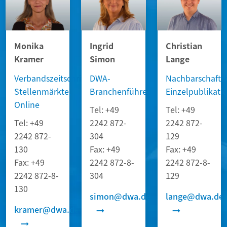
Monika
Ingrid
Christian
Kramer
Simon
Lange
Verbandszeitschriften,
DWA-
Nachbarschafts
Stellenmärkte,
Branchenführer
Einzelpublikati
Online
Tel:
+49
Tel:
+49
Tel:
+49
2242 872-
2242 872-
2242 872-
304
129
130
Fax:
+49
Fax:
+49
Fax:
+49
2242 872-8-
2242 872-8-
2242 872-8-
304
129
130
simon@dwa.de
lange@dwa.de
kramer@dwa.de