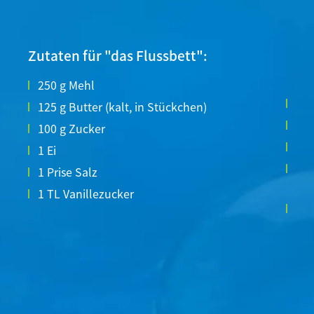
Zutaten für "das Flussbett":
250 g Mehl
150
125 g Butter (kalt, in Stückchen)
2–3
100 g Zucker
bla
1 Ei
kle
1 Prise Salz
„Ba
1 TL Vanillezucker
opt