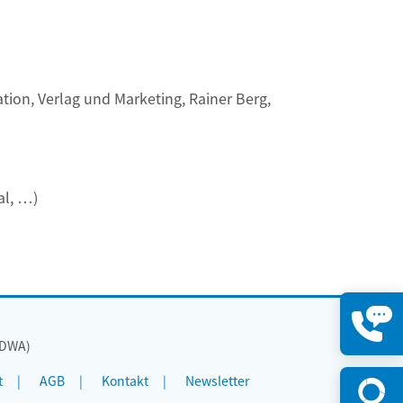
ion, Verlag und Marketing, Rainer Berg,
al, …)
(DWA)
Kontakt
öffnen
t
AGB
Kontakt
Newsletter