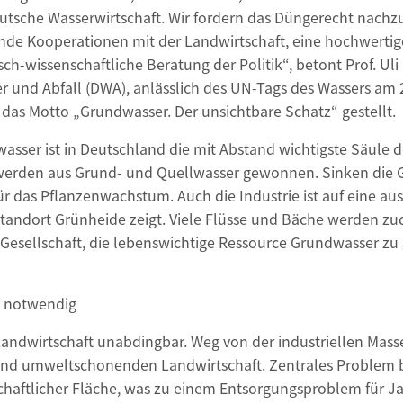
eutsche Wasserwirtschaft. Wir fordern das Düngerecht nac
rende Kooperationen mit der Landwirtschaft, eine hochwerti
wissenschaftliche Beratung der Politik“, betont Prof. Uli 
er und Abfall (DWA), anlässlich des UN-Tags des Wassers am 
 das Motto „Grundwasser. Der unsichtbare Schatz“ gestellt.
wasser ist in Deutschland die mit Abstand wichtigste Säule
 werden aus Grund- und Quellwasser gewonnen. Sinken die
für das Pflanzenwachstum. Auch die Industrie ist auf eine 
Standort Grünheide zeigt. Viele Flüsse und Bäche werden zu
 Gesellschaft, die lebenswichtige Ressource Grundwasser zu 
t notwendig
Landwirtschaft unabdingbar. Weg von der industriellen Masse
d umweltschonenden Landwirtschaft. Zentrales Problem ble
schaftlicher Fläche, was zu einem Entsorgungsproblem für 