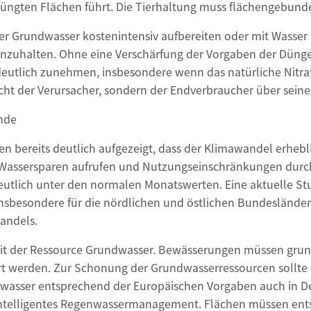
ngten Flächen führt. Die Tierhaltung muss flächengebunden 
ger Grundwasser kostenintensiv aufbereiten oder mit Wasse
inzuhalten. Ohne eine Verschärfung der Vorgaben der Dün
eutlich zunehmen, insbesondere wenn das natürliche Nit
icht der Verursacher, sondern der Endverbraucher über sein
nde
n bereits deutlich aufgezeigt, dass der Klimawandel erheb
Wassersparen aufrufen und Nutzungseinschränkungen durchs
utlich unter den normalen Monatswerten. Eine aktuelle Stu
nsbesondere für die nördlichen und östlichen Bundeslände
andels.
it der Ressource Grundwasser. Bewässerungen müssen grund
t werden. Zur Schonung der Grundwasserressourcen sollte
bwasser entsprechend der Europäischen Vorgaben auch in D
intelligentes Regenwassermanagement. Flächen müssen entsi