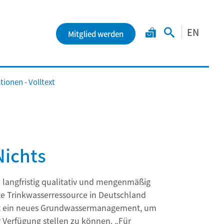
EN
Mitglied werden
ionen - Volltext
Nichts
 langfristig qualitativ und mengenmäßig
te Trinkwasserressource in Deutschland
ngt ein neues Grundwassermanagement, um
r Verfügung stellen zu können. „Für