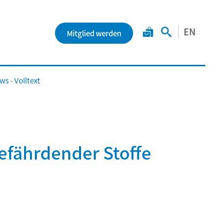
EN
Mitglied werden
s - Volltext
efährdender Stoffe