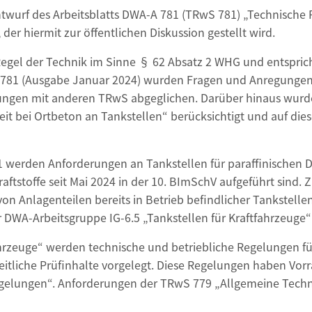
twurf des Arbeitsblatts DWA-A 781 (TRwS 781) „Technische 
 der hiermit zur öffentlichen Diskussion gestellt wird.
 Regel der Technik im Sinne § 62 Absatz 2 WHG und entsp
S 781 (Ausgabe Januar 2024) wurden Fragen und Anregungen
ungen mit anderen TRwS abgeglichen. Darüber hinaus wurd
t bei Ortbeton an Tankstellen“ berücksichtigt und auf die
 werden Anforderungen an Tankstellen für paraffinischen Di
raftstoffe seit Mai 2024 in der 10. BImSchV aufgeführt sind.
n Anlagenteilen bereits in Betrieb befindlicher Tankstelle
r DWA-Arbeitsgruppe IG-6.5 „Tankstellen für Kraftfahrzeuge“
ahrzeuge“ werden technische und betriebliche Regelungen für
heitliche Prüfinhalte vorgelegt. Diese Regelungen haben Vo
gelungen“. Anforderungen der TRwS 779 „Allgemeine Techn