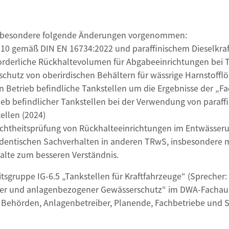
nsbesondere folgende Änderungen vorgenommen:
 B10 gemäß DIN EN 16734:2022 und paraffinischem Dieselkra
forderliche Rückhaltevolumen für Abgabeeinrichtungen bei 
utz von oberirdischen Behältern für wässrige Harnstofflös
n Betrieb befindliche Tankstellen um die Ergebnisse der „
ieb befindlicher Tankstellen bei der Verwendung von paraff
ellen (2024)
ichtheitsprüfung von Rückhalteeinrichtungen im Entwässer
entischen Sachverhalten in anderen TRwS, insbesondere 
lte zum besseren Verständnis.
sgruppe IG-6.5 „Tankstellen für Kraftfahrzeuge“ (Sprecher: 
er und anlagenbezogener Gewässerschutz“ im DWA-Fachauss
 an Behörden, Anlagenbetreiber, Planende, Fachbetriebe und