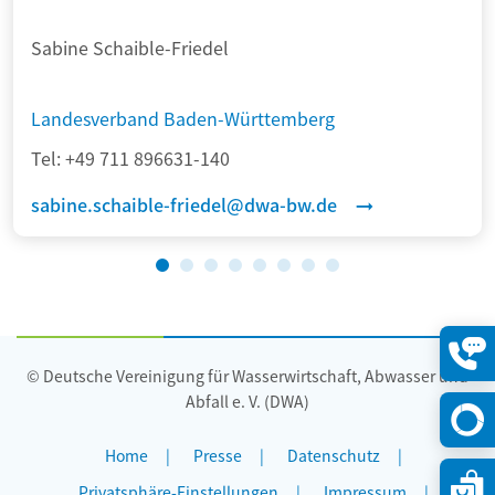
Sabine Schaible-Friedel
Landesverband Baden-Württemberg
Tel:
+49 711 896631-140
sabine.schaible-friedel@dwa-bw.de
© Deutsche Vereinigung für Wasserwirtschaft, Abwasser und
Konta
öffne
Abfall e. V. (DWA)
Home
Presse
Datenschutz
Privatsphäre-Einstellungen
Impressum