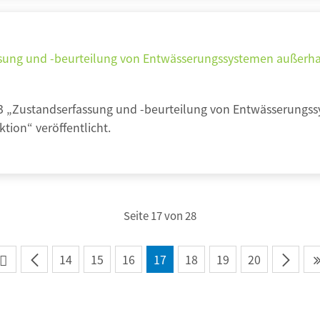
sung und -beurteilung von Entwässerungssystemen außerhal
3 „Zustandserfassung und -beurteilung von Entwässerungs
ktion“ veröffentlicht.
Seite 17 von 28
14
15
16
17
18
19
20