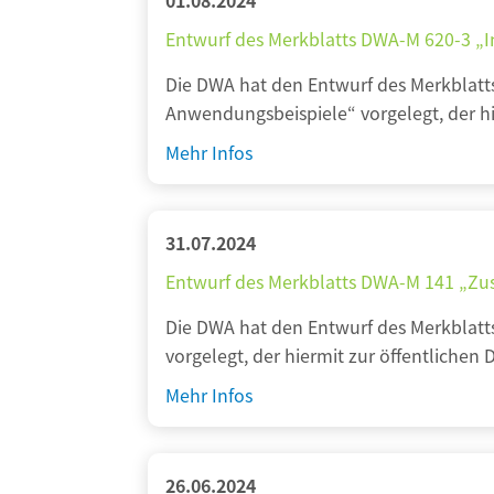
01.08.2024
u
Entwurf des Merkblatts DWA-M 620-3 „
r
f
Die DWA hat den Entwurf des Merkblatt
d
Anwendungsbeispiele“ vorgelegt, der hie
e
E
Mehr Infos
s
n
M
t
e
w
31.07.2024
r
u
Entwurf des Merkblatts DWA-M 141 „Zu
k
r
b
f
Die DWA hat den Entwurf des Merkblat
l
d
vorgelegt, der hiermit zur öffentlichen D
a
e
E
Mehr Infos
t
s
n
t
M
t
s
e
w
D
26.06.2024