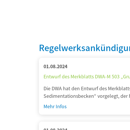
Regelwerksankündigu
01.08.2024
Entwurf des Merkblatts DWA-M 503 „Gr
Die DWA hat den Entwurf des Merkblat
Sedimentationsbecken“ vorgelegt, der hi
E
Mehr Infos
n
t
w