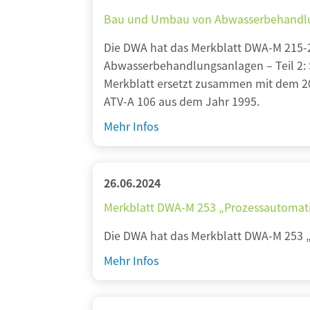
r
u
W
Bau und Umbau von Abwasserbehandlu
k
r
A
b
f
-
Die DWA hat das Merkblatt DWA-M 215
l
d
M
Abwasserbehandlungsanlagen – Teil 2: 
a
e
5
Merkblatt ersetzt zusammen mit dem 202
t
s
0
ATV-A 106 aus dem Jahr 1995.
t
M
3
B
Mehr Infos
s
e
„
a
D
r
G
u
W
k
r
u
A
26.06.2024
b
u
n
-
Merkblatt DWA-M 253 „Prozessautomati
l
n
d
M
a
d
U
6
Die DWA hat das Merkblatt DWA-M 253 „
t
l
m
2
M
Mehr Infos
t
a
b
0
e
s
g
a
-
r
D
e
u
3