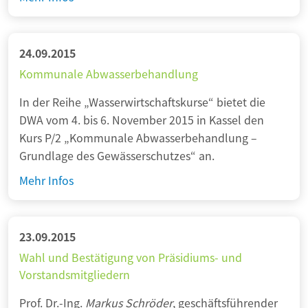
r
m
a
p
n
l
i
24.09.2015
e
e
Kommunale Abwasserbehandlung
x
r
e
In der Reihe „Wasserwirtschaftskurse“ bietet die
u
A
DWA vom 4. bis 6. November 2015 in Kassel den
n
n
Kurs P/2 „Kommunale Abwasserbehandlung –
g
f
Grundlage des Gewässerschutzes“ an.
s
o
k
K
Mehr Infos
r
o
o
d
n
m
e
z
m
23.09.2015
r
e
u
Wahl und Bestätigung von Präsidiums- und
u
p
n
Vorstandsmitgliedern
n
t
a
g
e
Prof. Dr.-Ing.
Markus Schröder
, geschäftsführender
l