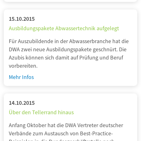
e
k
r
o
t
15.10.2015
m
i
Ausbildungspakete Abwassertechnik aufgelegt
m
f
u
Für Auszubildende in der Abwasserbranche hat die
i
n
DWA zwei neue Ausbildungspakete geschnürt. Die
z
a
Azubis können sich damit auf Prüfung und Beruf
i
l
vorbereiten.
e
e
r
A
Mehr Infos
r
t
u
K
e
s
l
r
b
14.10.2015
ä
K
i
r
Über den Tellerrand hinaus
a
l
a
n
Anfang Oktober hat die DWA Vertreter deutscher
d
n
a
Verbände zum Austausch von Best-Practice-
u
l
l