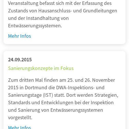
i
Veranstaltung befasst sich mit der Erfassung des
P
k
Zustands von Hausanschluss- und Grundleitungen
a
u
und der Instandhaltung von
s
n
Entwässerungssystemen.
s
d
i
L
Mehr Infos
F
n
ö
a
s
s
c
n
u
24.09.2015
h
ä
n
Sanierungskonzepte im Fokus
w
c
g
e
h
Zum dritten Mal finden am 25. und 26. November
e
l
s
2015 in Dortmund die DWA-Inspektions- und
n
t
t
Sanierungstage (IST) statt. Dort werden Strategien,
f
e
Standards und Entwicklungen bei der Inspektion
ü
J
und Sanierung von Entwässerungssystemen
r
a
vorgestellt.
k
h
o
S
Mehr Infos