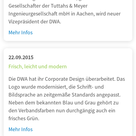
e
i
Gesellschafter der Tuttahs & Meyer
e
n
m
Ingenieurgesellschaft mbH in Aachen, wird neuer
A
F
Vizepräsident der DWA.
b
o
w
W
Mehr Infos
k
a
a
u
s
h
s
s
l
22.09.2015
e
u
Frisch, leicht und modern
r
n
b
Die DWA hat ihr Corporate Design überarbeitet. Das
d
e
Logo wurde modernisiert, die Schrift- und
B
h
Bildsprache an zeitgemäße Standards angepasst.
e
a
Neben dem bekannten Blau und Grau gehört zu
s
n
den Verbandsfarben nun durchgängig auch ein
t
d
frisches Grün.
ä
l
t
F
Mehr Infos
u
i