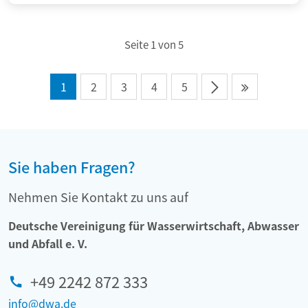
r
n
g
i
g
u
s
Seite 1 von 5
n
c
g
h
v
1
2
3
4
5
,
o
l
n
e
P
i
r
c
Sie haben Fragen?
ä
h
s
Nehmen Sie Kontakt zu uns auf
t
i
u
Deutsche Vereinigung für Wasserwirtschaft, Abwasser
d
n
und Abfall e. V.
i
d
u
m
+49 2242 872 333
m
o
s
info@dwa.de
d