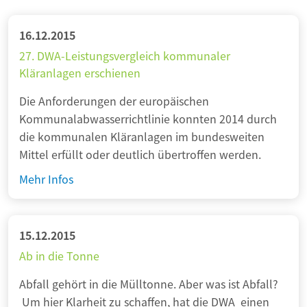
16.12.2015
27. DWA-Leistungsvergleich kommunaler
Kläranlagen erschienen
Die Anforderungen der europäischen
Kommunalabwasserrichtlinie konnten 2014 durch
die kommunalen Kläranlagen im bundesweiten
Mittel erfüllt oder deutlich übertroffen werden.
2
Mehr Infos
7
.
D
15.12.2015
W
Ab in die Tonne
A
Abfall gehört in die Mülltonne. Aber was ist Abfall?
-
Um hier Klarheit zu schaffen, hat die DWA einen
L