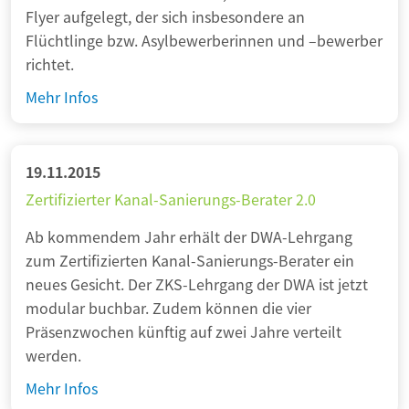
Flyer aufgelegt, der sich insbesondere an
e
Flüchtlinge bzw. Asylbewerberinnen und –bewerber
i
richtet.
s
t
A
Mehr Infos
u
b
n
i
g
n
19.11.2015
s
d
Zertifizierter Kanal-Sanierungs-Berater 2.0
v
i
e
Ab kommendem Jahr erhält der DWA-Lehrgang
e
r
zum Zertifizierten Kanal-Sanierungs-Berater ein
T
g
neues Gesicht. Der ZKS-Lehrgang der DWA ist jetzt
o
l
modular buchbar. Zudem können die vier
n
e
Präsenzwochen künftig auf zwei Jahre verteilt
n
i
werden.
e
c
Z
Mehr Infos
h