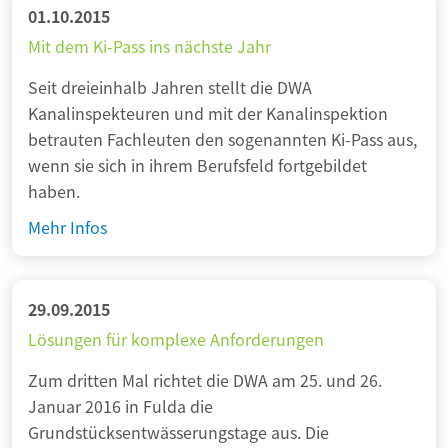
a
B
01.10.2015
e
e
n
e
r
Mit dem Ki-Pass ins nächste Jahr
c
d
v
2
h
h
Seit dreieinhalb Jahren stellt die DWA
ö
.
n
i
Kanalinspekteuren und mit der Kanalinspektion
l
0
i
n
betrauten Fachleuten den sogenannten Ki-Pass aus,
k
k
a
wenn sie sich in ihrem Berufsfeld fortgebildet
e
a
u
haben.
r
u
s
u
M
Mehr Infos
f
n
i
g
g
t
e
,
d
29.09.2015
l
P
e
e
Lösungen für komplexe Anforderungen
o
m
g
l
Zum dritten Mal richtet die DWA am 25. und 26.
K
t
i
Januar 2016 in Fulda die
i
t
Grundstücksentwässerungstage aus. Die
-