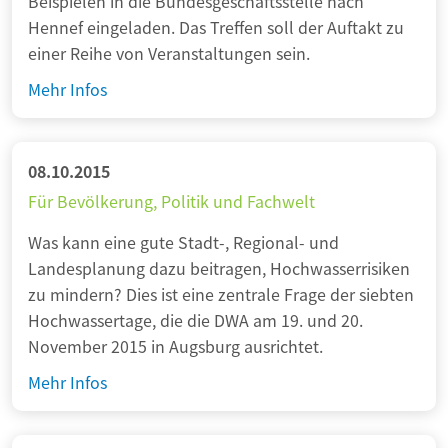
Beispielen in die Bundesgeschäftsstelle nach
n
a
-
Hennef eingeladen. Das Treffen soll der Auftakt zu
g
g
S
einer Reihe von Veranstaltungen sein.
s
e
a
p
n
Ü
Mehr Infos
n
a
e
b
i
k
r
e
e
e
s
r
08.10.2015
r
t
c
d
Für Bevölkerung, Politik und Fachwelt
u
e
h
e
n
A
Was kann eine gute Stadt-, Regional- und
i
n
g
b
Landesplanung dazu beitragen, Hochwasserrisiken
e
T
s
w
zu mindern? Dies ist eine zentrale Frage der siebten
n
e
-
a
Hochwassertage, die die DWA am 19. und 20.
e
l
B
s
November 2015 in Augsburg ausrichtet.
n
l
e
s
e
F
Mehr Infos
r
e
r
ü
a
r
r
r
t
t