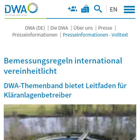
EN
DWA (DE)
Die DWA
Über uns
Presse
Presseinformationen
Presseinformationen - Volltext
Bemessungsregeln international
vereinheitlicht
DWA-Themenband bietet Leitfaden für
Kläranlagenbetreiber