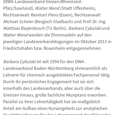
(DWA-Landesverband Hessen/Rheinland-
Pfalz/Saarland),
Walter Mend
(Stadt Uffenheim),
Rechtsanwalt
Reinhart Piens
(Essen), Rechtsanwalt
Michael Scheier
(Bergisch Gladbach) und Prof. Dr.-Ing.
Matthias Barjenbruch
(TU Berlin).
Barbara Cybulski
und
Walter Mend
werden die Ehrennadeln auf den
jeweiligen Landesverbandstagungen im Oktober 2013 in
Friedrichshafen bzw. Rosenheim entgegennehmen.
Barbara Cybulski
ist seit 1994 für den DWA-
Landesverband Baden-Württemberg ehrenamtlich als
Lehrerin für chemisch ausgebildetes Fachpersonal tätig.
Durch ihr persönliches Engagement hat sie sich
innerhalb des Landesverbands, aber auch über die
Grenzen hinaus, große fachliche Akzeptanz erworben.
Parallel zu ihrer Lehrertätigkeit hat sie maßgeblich
Anteil am Aufbau eines Kursangebots zur analytischen
Qualitätssicherung für das Laborpersonal der Klärwerke