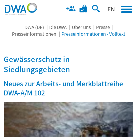
EN
DWA (DE)
Die DWA
Über uns
Presse
Presseinformationen
Presseinformationen - Volltext
Gewässerschutz in
Siedlungsgebieten
Neues zur Arbeits- und Merkblattreihe
DWA-A/M 102