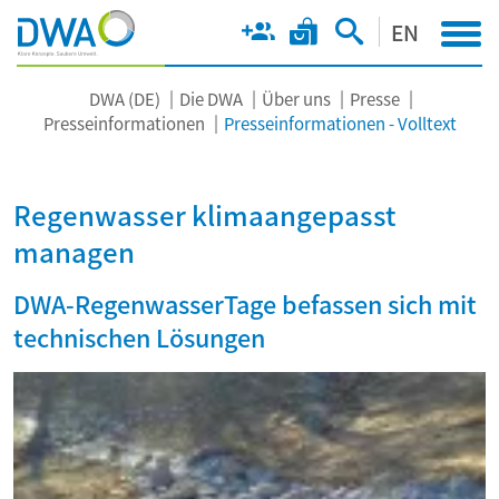
EN
DWA (DE)
Die DWA
Über uns
Presse
Presseinformationen
Presseinformationen - Volltext
Regenwasser klimaangepasst
managen
DWA-RegenwasserTage befassen sich mit
technischen Lösungen