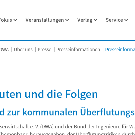
Fokus
Veranstaltungen
Verlag
Service
 DWA
Über uns
Presse
Presseinformationen
Presseinformat
luten und die Folgen
zur kommunalen Überflutungs
erwirtschaft e. V. (DWA) und der Bund der Ingenieure für Wa
 Themenband herausgegeben, der Überflutungsrisiken dur