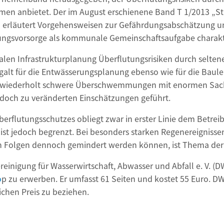
en anbietet. Der im August erschienene Band T 1/2013 „St
e“ erläutert Vorgehensweisen zur Gefährdungsabschätzung u
ungsvorsorge als kommunale Gemeinschaftsaufgabe charakte
alen Infrastrukturplanung Überflutungsrisiken durch selt
 galt für die Entwässerungsplanung ebenso wie für die Baule
die wiederholt schwere Überschwemmungen mit enormen Sac
doch zu veränderten Einschätzungen geführt.
erflutungsschutzes obliegt zwar in erster Linie dem Betrei
ist jedoch begrenzt. Bei besonders starken Regenereignissen
en Folgen dennoch gemindert werden können, ist Thema der 
inigung für Wasserwirtschaft, Abwasser und Abfall e. V. (DW
o
p zu erwerben. Er umfasst 61 Seiten und kostet 55 Euro. D
eichen Preis zu beziehen.