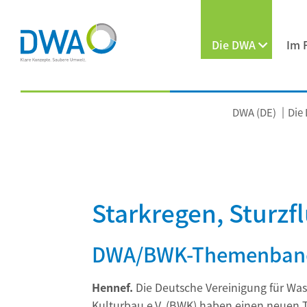
Die DWA
Im 
DWA (DE)
Die
Starkregen, Sturzf
DWA/BWK-Themenband 
Hennef.
Die Deutsche Vereinigung für Wass
Kulturbau e.V. (BWK) haben einen neuen