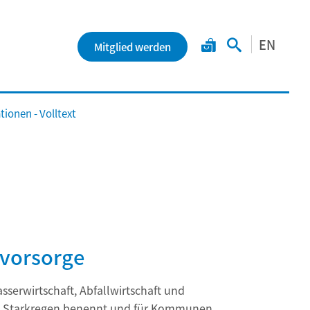
EN
Mitglied werden
ionen - Volltext
vorsorge
sserwirtschaft, Abfallwirtschaft und
ch Starkregen benennt und für Kommunen