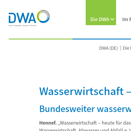
Die DWA
Im 
DWA (DE)
Die
Wasserwirtschaft 
Bundesweiter wasserwir
Hennef.
„Wasserwirtschaft – heute für da
Wasserwirtschaft, Abwasser und Abfall e. 