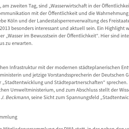
m zweiten Tag, sind „Wasserwirtschaft in der Öffentlichkei
Kommunikation mit der Öffentlichkeit und die Wahrnehmung
be Köln und der Landestalsperrenverwaltung des Freistaate
13 besonders interessant und aktuell sein. Ein Highlight 
r „Wasser im Bewusstsein der Öffentlichkeit“. Hier sind in
us zu erwarten.
ichen Infrastruktur mit der modernen städteplanerischen Ent
isterin und jetzige Vorstandssprecherin der Deutschen Ges
r „Stadtentwicklung und Städtepartnerschaften“ sprechen. Di
hen Umweltministerium, und zum Abschluss stellt der Wisse
 J. Beckmann
, seine Sicht zum Spannungsfeld „Stadtentwi
sammlung
e Mitgliederversammlung der DWA statt, in der neben den v