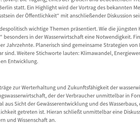
Berlin statt. Ein Highlight wird der Vortrag des bekannten
tsein der Öffentlichkeit“ mit anschließender Diskussion sei
politisch wichtige Themen präsentiert. Wie die jüngsten 
 besonders in der Wasserwirtschaft eine Notwendigkeit. Fin
ber Jahrzehnte. Planerisch sind gemeinsame Strategien von F
bar sind. Weitere Stich­worte lauten: Klimawandel, Energi
hen Entwicklung.
räge zur Werterhaltung und Zukunftsfähigkeit der wasserwir
ngswasserwirtschaft, der der Verbraucher unmittelbar in F
 aus Sicht der Gewässerentwicklung und des Wasserbaus, d
ichkeit getreten ist. Hieran schließt unmittelbar eine Disku
n und Wissenschaft an.