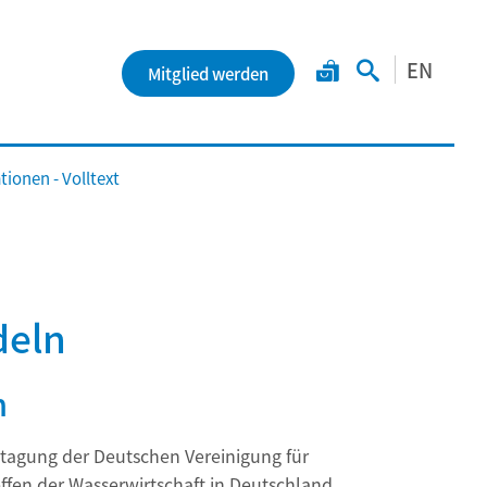
EN
Mitglied werden
ionen - Volltext
deln
n
stagung der Deutschen Vereinigung für
ffen der Wasserwirtschaft in Deutschland,