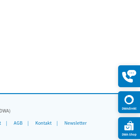
Kontakt
öffnen
DWAdirekt
(DWA)
t
AGB
Kontakt
Newsletter
DWA-Shop