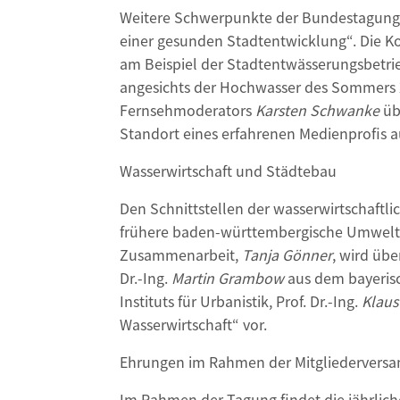
Weitere Schwerpunkte der Bundestagung, a
einer gesunden Stadtentwicklung“. Die 
am Beispiel der Stadtentwässerungsbetrie
angesichts der Hochwasser des Sommers 20
Fernsehmoderators
Karsten Schwanke
übe
Standort eines erfahrenen Medienprofis a
Wasserwirtschaft und Städtebau
Den Schnittstellen der wasserwirtschaftl
frühere baden-württembergische Umweltmin
Zusammenarbeit,
Tanja Gönner
, wird übe
Dr.-Ing.
Martin Grambow
aus dem bayerisc
Instituts für Urbanistik, Prof. Dr.-Ing.
Klaus
Wasserwirtschaft“ vor.
Ehrungen im Rahmen der Mitgliederver
Im Rahmen der Tagung findet die jährlich