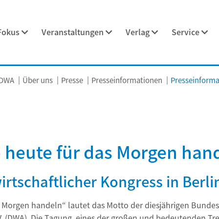
Fokus
Veranstaltungen
Verlag
Service
 DWA
Über uns
Presse
Presseinformationen
Presseinformat
– heute für das Morgen han
tschaftlicher Kongress in Berli
s Morgen handeln“ lautet das Motto der diesjährigen Bunde
V. (DWA). Die Tagung, eines der großen und bedeutenden Tre