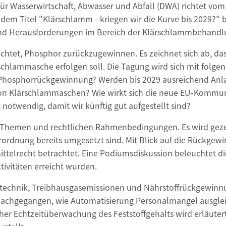
ür Wasserwirtschaft, Abwasser und Abfall (DWA) richtet vom 3
em Titel "Klärschlamm - kriegen wir die Kurve bis 2029?" 
und Herausforderungen im Bereich der Klärschlammbehandl
chtet, Phosphor zurückzugewinnen. Es zeichnet sich ab, da
hlammasche erfolgen soll. Die Tagung wird sich mit folgen
hosphorrückgewinnung? Werden bis 2029 ausreichend Anla
von Klärschlammaschen? Wie wirkt sich die neue EU-Kommuna
notwendig, damit wir künftig gut aufgestellt sind?
en Themen und rechtlichen Rahmenbedingungen. Es wird gez
rdnung bereits umgesetzt sind. Mit Blick auf die Rückg
telrecht betrachtet. Eine Podiumsdiskussion beleuchtet die
tivitäten erreicht wurden.
nstechnik, Treibhausgasemissionen und Nährstoffrückgewinnu
achgegangen, wie Automatisierung Personalmangel ausgleic
cher Echtzeitüberwachung des Feststoffgehalts wird erläute