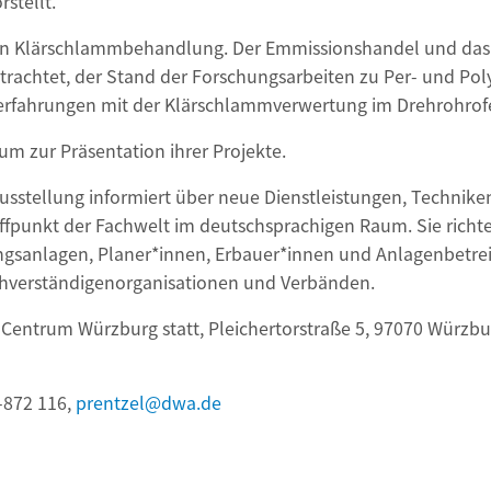
stellt.
chen Klärschlammbehandlung. Der Emmissionshandel und da
achtet, der Stand der Forschungsarbeiten zu Per- und Poly
bserfahrungen mit der Klärschlammverwertung im Drehrohro
um zur Präsentation ihrer Projekte.
sstellung informiert über neue Dienstleistungen, Technike
ffpunkt der Fachwelt im deutschsprachigen Raum. Sie richte
gsanlagen, Planer*innen, Erbauer*innen und Anlagenbetrei
hverständigenorganisationen und Verbänden.
Centrum Würzburg statt, Pleichertorstraße 5, 97070 Würzbur
2-872 116,
prentzel@dwa.de