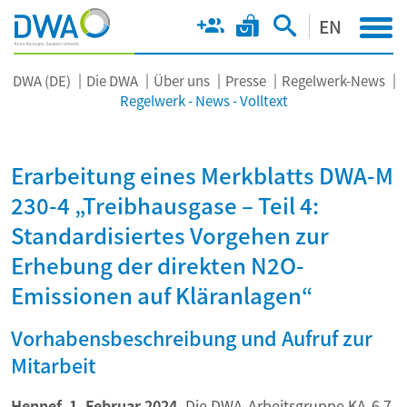
EN
DWA (DE)
Die DWA
Über uns
Presse
Regelwerk-News
Regelwerk - News - Volltext
Erarbeitung eines Merkblatts DWA-M
230-4 „Treibhausgase – Teil 4:
Standardisiertes Vorgehen zur
Erhebung der direkten N2O-
Emissionen auf Kläranlagen“
Vorhabensbeschreibung und Aufruf zur
Mitarbeit
Hennef, 1. Februar 2024.
Die DWA-Arbeitsgruppe KA-6.7