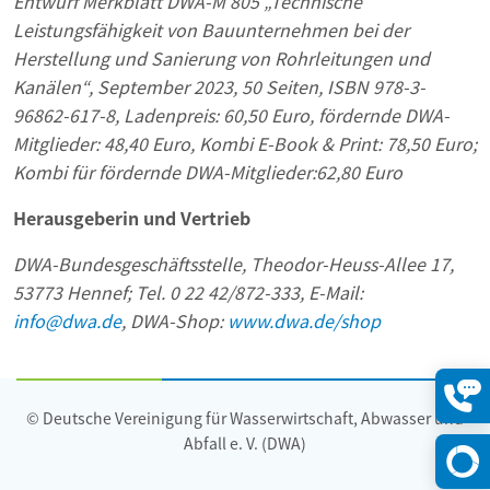
Entwurf Merkblatt DWA-M 805 „Technische
Leistungsfähigkeit von Bauunternehmen bei der
Herstellung und Sanierung von Rohrleitungen und
Kanälen“, September 2023, 50 Seiten,
ISBN
978-3-
96862-617-8, Ladenpreis: 60,50 Euro, fördernde DWA-
Mitglieder: 48,40 Euro, Kombi E-Book & Print: 78,50 Euro;
Kombi für fördernde DWA-Mitglieder:62,80 Euro
Herausgeberin und Vertrieb
DWA-Bundesgeschäftsstelle, Theodor-Heuss-Allee 17,
53773 Hennef; Tel. 0 22 42/872-333, E-Mail:
info@dwa.de
,
DWA-Shop:
www.dwa.de/shop
© Deutsche Vereinigung für Wasserwirtschaft, Abwasser und
Konta
öffne
Abfall e. V. (DWA)