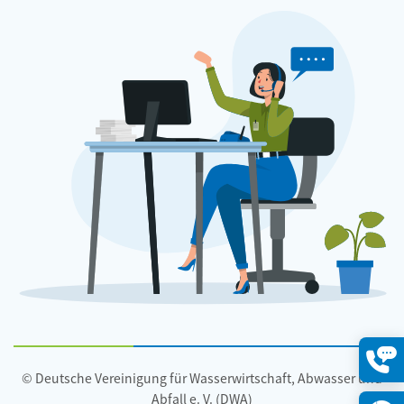
© Deutsche Vereinigung für Wasserwirtschaft, Abwasser und
Konta
öffne
Abfall e. V. (DWA)