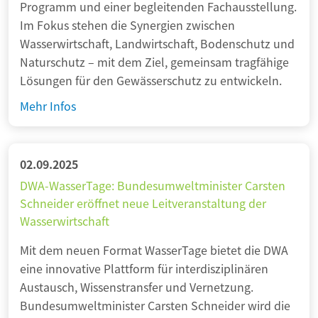
c
p
Programm und einer begleitenden Fachausstellung.
l
r
l
h
r
Im Fokus stehen die Synergien zwischen
l
t
e
u
e
Wasserwirtschaft, Landwirtschaft, Bodenschutz und
e
m
r
t
i
Naturschutz – mit dem Ziel, gemeinsam tragfähige
s
i
B
z
s
Lösungen für den Gewässerschutz zu entwickeln.
W
t
a
u
2
a
b
S
Mehr Infos
u
n
0
s
l
y
s
d
2
s
a
n
t
E
6
e
u
e
02.09.2025
e
U
:
r
-
r
i
-
DWA-WasserTage: Bundesumweltminister Carsten
L
m
g
g
n
Schneider eröffnet neue Leitveranstaltung der
w
e
a
r
i
e
Wasserwirtschaft
e
b
n
ü
e
i
i
e
a
n
Mit dem neuen Format WasserTage bietet die DWA
n
n
t
n
g
e
eine innovative Plattform für interdisziplinären
z
e
e
d
e
r
Austausch, Wissenstransfer und Vernetzung.
w
r
V
i
m
S
Bundesumweltminister Carsten Schneider wird die
i
z
e
g