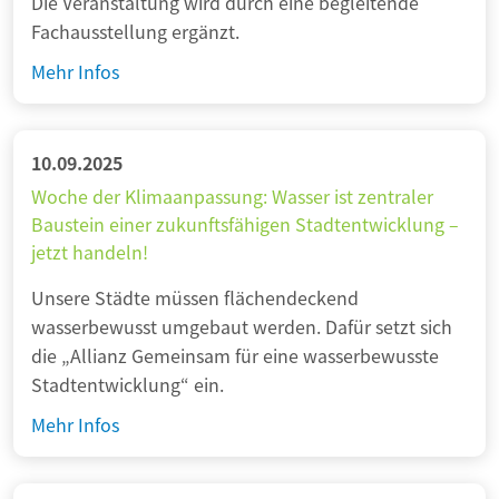
Die Veranstaltung wird durch eine begleitende
p
t
s
Fachausstellung ergänzt.
r
h
t
e
N
Mehr Infos
o
a
i
e
d
d
s
u
i
t
2
e
10.09.2025
k
0
S
f
Woche der Klimaanpassung: Wasser ist zentraler
2
c
ü
Baustein einer zukunftsfähigen Stadtentwicklung –
5
h
jetzt handeln!
r
:
n
S
W
Unsere Städte müssen flächendeckend
i
t
a
wasserbewusst umgebaut werden. Dafür setzt sich
t
i
s
die „Allianz Gemeinsam für eine wasserbewusste
t
c
s
Stadtentwicklung“ ein.
s
k
e
t
W
Mehr Infos
s
r
e
o
t
s
l
c
o
c