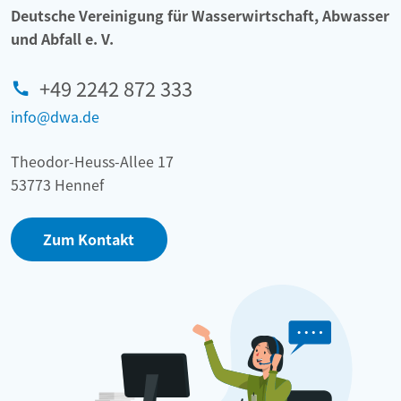
d
B
d
Deutsche Vereinigung für Wasserwirtschaft, Abwasser
n
u
t
und Abfall e. V.
u
n
e
t
d
n
+49 2242 872 333
z
e
t
info@dwa.de
e
s
w
n
u
i
Theodor-Heuss-Allee 17
m
c
53773 Hennef
w
k
e
l
Zum Kontakt
l
u
t
n
m
g
i
–
n
j
i
e
s
t