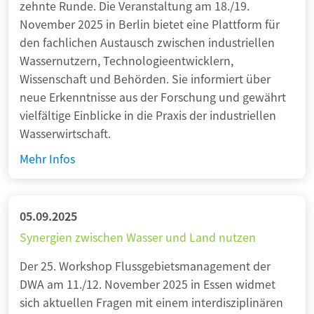
n
i
zehnte Runde. Die Veranstaltung am 18./19.
ä
ä
n
g
z
November 2025 in Berlin bietet eine Plattform für
s
t
z
:
i
den fachlichen Austausch zwischen industriellen
s
–
W
e
Wassernutzern, Technologieentwicklern,
e
H
a
n
Wissenschaft und Behörden. Sie informiert über
r
e
s
t
neue Erkenntnisse aus der Forschung und gewährt
e
r
s
e
vielfältige Einblicke in die Praxis der industriellen
n
t
e
r
Wasserwirtschaft.
t
e
r
G
w
I
Mehr Infos
n
i
e
i
n
b
s
w
c
d
e
t
ä
k
u
g
05.09.2025
z
s
l
s
e
Synergien zwischen Wasser und Land nutzen
e
s
u
t
i
n
e
n
Der 25. Workshop Flussgebietsmanagement der
r
s
t
r
g
DWA am 11./12. November 2025 in Essen widmet
i
t
r
s
s
sich aktuellen Fragen mit einem interdisziplinären
e
e
a