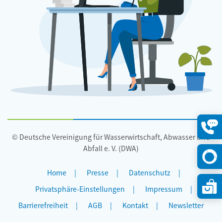
t
z
e
t
r
h
C
a
a
n
r
d
s
e
t
l
e
n
n
!
S
© Deutsche Vereinigung für Wasserwirtschaft, Abwasser und
Konta
c
öffne
Abfall e. V. (DWA)
h
n
Home
Presse
Datenschutz
e
Privatsphäre-Einstellungen
Impressum
i
Barrierefreiheit
AGB
Kontakt
Newsletter
d
e