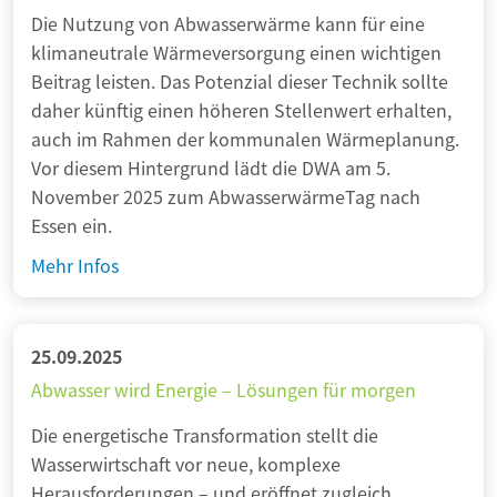
Die Nutzung von Abwasserwärme kann für eine
d
klimaneutrale Wärmeversorgung einen wichtigen
i
Beitrag leisten. Das Potenzial dieser Technik sollte
s
daher künftig einen höheren Stellenwert erhalten,
c
auch im Rahmen der kommunalen Wärmeplanung.
h
Vor diesem Hintergrund lädt die DWA am 5.
e
November 2025 zum AbwasserwärmeTag nach
I
Essen ein.
n
f
A
Mehr Infos
r
b
a
w
s
a
25.09.2025
t
s
Abwasser wird Energie – Lösungen für morgen
r
s
u
Die energetische Transformation stellt die
e
k
Wasserwirtschaft vor neue, komplexe
r
t
Herausforderungen – und eröffnet zugleich
w