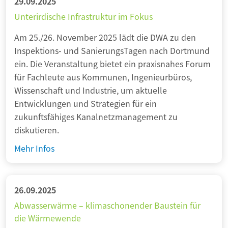
29.09.2025
Unterirdische Infrastruktur im Fokus
Am 25./26. November 2025 lädt die DWA zu den
Inspektions- und SanierungsTagen nach Dortmund
ein. Die Veranstaltung bietet ein praxisnahes Forum
für Fachleute aus Kommunen, Ingenieurbüros,
Wissenschaft und Industrie, um aktuelle
Entwicklungen und Strategien für ein
zukunftsfähiges Kanalnetzmanagement zu
diskutieren.
U
Mehr Infos
n
t
e
26.09.2025
r
Abwasserwärme – klimaschonender Baustein für
i
die Wärmewende
r