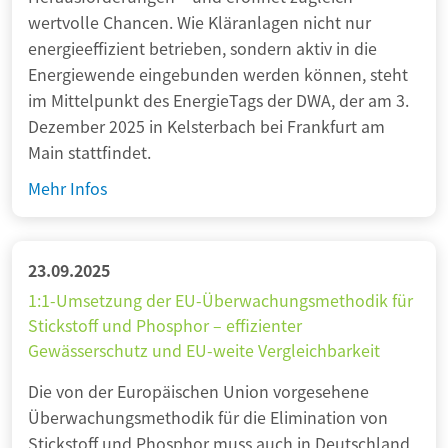
u
wertvolle Chancen. Wie Kläranlagen nicht nur
ä
r
energieeffizient betrieben, sondern aktiv in die
r
i
Energiewende eingebunden werden können, steht
m
m
im Mittelpunkt des EnergieTags der DWA, der am 3.
e
F
Dezember 2025 in Kelsterbach bei Frankfurt am
–
o
Main stattfindet.
k
k
l
A
Mehr Infos
u
i
b
s
m
w
a
a
23.09.2025
s
s
1:1-Umsetzung der EU-Überwachungsmethodik für
c
s
Stickstoff und Phosphor – effizienter
h
e
Gewässerschutz und EU-weite Vergleichbarkeit
o
r
n
Die von der Europäischen Union vorgesehene
w
e
Überwachungsmethodik für die Elimination von
i
n
Stickstoff und Phosphor muss auch in Deutschland
r