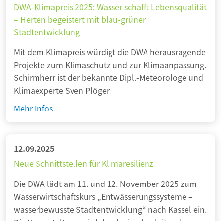
s
W
DWA-Klimapreis 2025: Wasser schafft Lebensqualität
f
E
c
ä
– Herten begeistert mit blau-grüner
ü
U
h
Stadtentwicklung
r
r
-
l
m
m
Ü
Mit dem Klimapreis würdigt die DWA herausragende
a
e
o
b
Projekte zum Klimaschutz und zur Klimaanpassung.
n
w
r
e
Schirmherr ist der bekannte Dipl.-Meteorologe und
d
e
g
r
Klimaexperte Sven Plöger.
w
n
e
w
i
D
Mehr Infos
d
n
a
l
W
e
c
l
A
h
S
-
12.09.2025
u
c
K
Neue Schnittstellen für Klimaresilienz
n
h
l
g
w
Die DWA lädt am 11. und 12. November 2025 zum
i
s
a
Wasserwirtschaftskurs „Entwässerungssysteme –
m
m
m
wasserbewusste Stadtentwicklung“ nach Kassel ein.
a
e
m