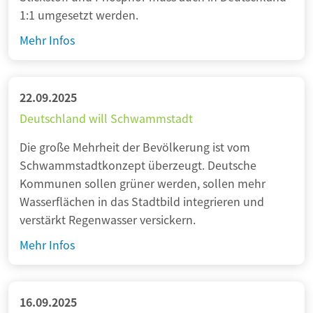
d
1:1 umgesetzt werden.
d
e
E
1
Mehr Infos
r
n
:
B
e
1
a
r
-
22.09.2025
u
g
U
Deutschland will Schwammstadt
s
i
m
t
e
Die große Mehrheit der Bevölkerung ist vom
s
e
–
Schwammstadtkonzept überzeugt. Deutsche
e
i
L
Kommunen sollen grüner werden, sollen mehr
t
n
ö
Wasserflächen in das Stadtbild integrieren und
z
f
s
verstärkt Regenwasser versickern.
u
ü
u
n
D
Mehr Infos
r
n
g
e
d
g
d
u
i
e
e
t
16.09.2025
e
n
r