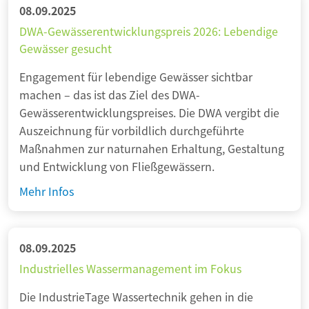
l
h
f
08.09.2025
h
e
e
f
DWA-Gewässerentwicklungspreis 2026: Lebendige
a
n
d
u
Gewässer gesucht
f
f
e
n
f
ü
Engagement für lebendige Gewässer sichtbar
r
d
t
r
machen – das ist das Ziel des DWA-
K
P
L
K
Gewässerentwicklungspreises. Die DWA vergibt die
l
h
e
l
Auszeichnung für vorbildlich durchgeführte
i
o
b
i
Maßnahmen zur naturnahen Erhaltung, Gestaltung
m
s
e
m
und Entwicklung von Fließgewässern.
a
p
n
a
a
h
D
Mehr Infos
s
r
n
o
W
q
e
p
r
A
u
s
a
–
-
08.09.2025
a
i
s
e
G
l
Industrielles Wassermanagement im Fokus
l
s
f
e
i
i
u
f
Die IndustrieTage Wassertechnik gehen in die
w
t
e