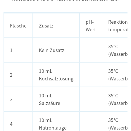
pH-
Reaktions
Flasche
Zusatz
Wert
temperatu
35°C
1
Kein Zusatz
(Wasserba
10 mL
35°C
2
Kochsalzlösung
(Wasserba
10 mL
35°C
3
Salzsäure
(Wasserba
10 mL
35°C
4
Natronlauge
(Wasserba