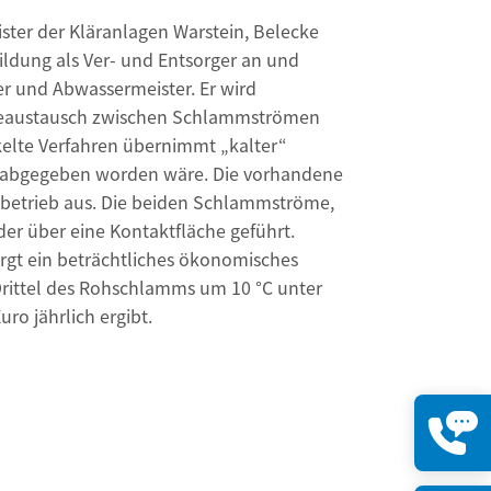
eister der Kläranlagen Warstein, Belecke
ldung als Ver- und Entsorger an und
er und Abwassermeister. Er wird
meaustausch zwischen Schlammströmen
elte Verfahren übernimmt „kalter“
 abgegeben worden wäre. Die vorhandene
nbetrieb aus. Die beiden Schlammströme,
er über eine Kontaktfläche geführt.
rgt ein beträchtliches ökonomisches
Drittel des Rohschlamms um 10 °C unter
ro jährlich ergibt.
Kontakt
öffnen