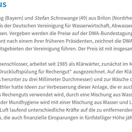
us
ng (Bayern) und
Stefan Schrowange
(49) aus Brilon (Nordrhe
s der Deutschen Vereinigung für Wasserwirtschaft, Abwasser
ossen. Vergeben werden die Preise auf der DWA-Bundestagu
nt nach einem ihrer früheren Präsidenten, zeichnet die DWA
sgebieten der Vereinigung führen. Der Preis ist mit insgesa
nenschlosser, arbeitet seit 1985 als Klärwärter, zunächst im
 „Druckluftspülung für Rechengut“ ausgezeichnet. Auf der K
is herunter zu drei Millimeter Durchmesser) und zur Wäsche 
er hatte Ideen zur Verbesserung dieser Anlage, die er auch
es Rechenguts verwendet wird, durch eine Mischung aus Was
der Mundhygiene wird mit einer Mischung aus Wasser und Lu
ft laufend unterschiedliche Kräfte auf die zu entfernenden
die auch finanzielle Einsparungen in fünfstelliger Höhe jäh