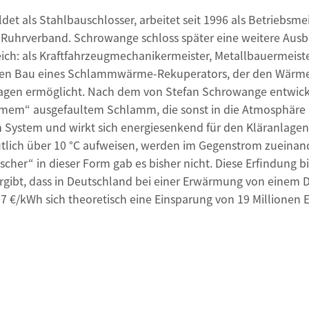
ldet als Stahlbauschlosser, arbeitet seit 1996 als Betriebsm
uhrverband. Schro­wange schloss später eine weitere Ausbi
reich: als Kraftfahrzeugmechanikermeister, Metallbauermeist
d den Bau eines Schlammwärme-Rekuperators, der den Wär
lagen ermöglicht. Nach dem von Stefan Schrowange entwick
em“ ausgefaultem Schlamm, die sonst in die Atmosphäre
 System und wirkt sich energiesenkend für den Kläranlage
tlich über 10 °C aufweisen, werden im Gegenstrom zueinand
“ in dieser Form gab es bisher nicht. Diese Erfindung bi
rgibt, dass in Deutschland bei einer Erwärmung von einem 
 €/kWh sich theoretisch eine Einsparung von 19 Millionen Eu