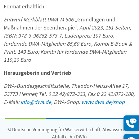
Format erhältlich.
Entwurf Merkblatt DWA-M 606 „
Grundlagen und
Maßnahmen der Seentherapie
“, April 2023, 151 Seiten,
ISBN: 978-3-96862-573-7, Ladenpreis: 107 Euro,
fördernde DWA-Mitglieder: 85,60 Euro, Kombi E-Book &
Print. 149 Euro; Kombi für fördernde DWA-Mitglieder:
119,20 Euro
Herausgeberin und Vertrieb
DWA-Bundesgeschäftsstelle,
Theodor-Heuss-Allee 17,
53773 Hennef;
Tel. 0 22 42/872-333, Fax 0 22 42/872-100,
E-Mail:
info@dwa.de
, DWA-Shop:
www.dwa.de/shop
© Deutsche Vereinigung für Wasserwirtschaft, Abwasser und
Konta
öffne
Abfall e. V. (DWA)