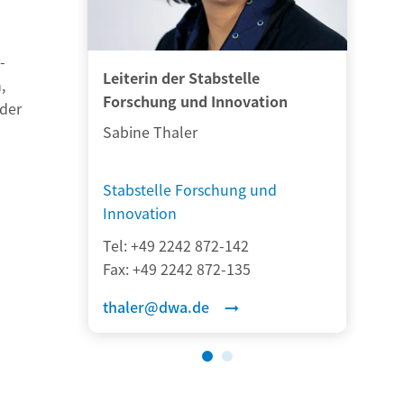
-
Leiterin der Stabstelle
Se
,
Forschung und Innovation
 der
Sabine Thaler
Ga
Stabstelle Forschung und
St
Innovation
In
Tel:
+49 2242 872-142
Te
Fax:
+49 2242 872-135
Fa
thaler@dwa.de
di