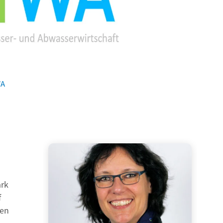
WA
ark
f
ten