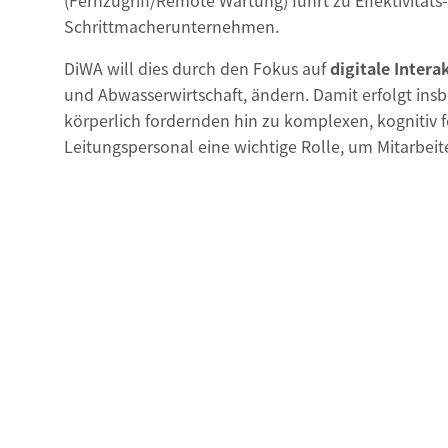
(Fernzugriff/Remote Wartung) führt zu Effektivitäts
Schrittmacherunternehmen.
DiWA will dies durch den Fokus auf
digitale Intera
Leiterin 
und Abwasserwirtschaft, ändern. Damit erfolgt ins
Forschun
körperlich fordernden hin zu komplexen, kognitiv f
Sabine T
Leitungspersonal eine wichtige Rolle, um Mitarbe
Stabstel
Innovati
Tel:
+49 
Fax:
+49 
thaler@