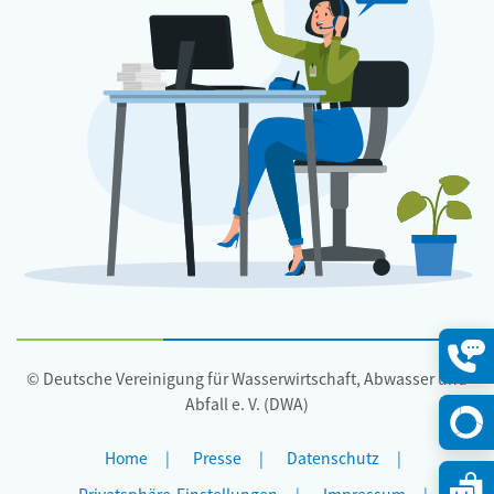
© Deutsche Vereinigung für Wasserwirtschaft, Abwasser und
Konta
öffne
Abfall e. V. (DWA)
Home
Presse
Datenschutz
Privatsphäre-Einstellungen
Impressum